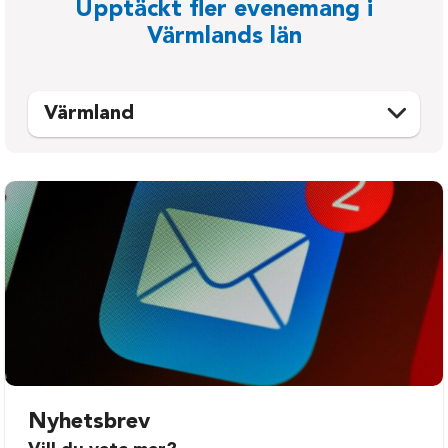
Upptäckt fler evenemang i
Värmlands län
Värmland
Arvika
Kil
Eda
Kristinehamn
Filipstad
Munkfors
Forshaga
Storfors
Grums
Sunne
Hagfors
Säffle
Hammarö
Torsby
Karlstad
Årjäng
Nyhetsbrev