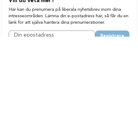
Vill du veta mer?
Här kan du prenumera på liberala nyhetsbrev inom dina
intresseområden. Lämna din e-postadress här, så får du en
länk för att själva hantera dina prenumerationer.
Registrera
Vår politik
Nyheter
Politik A-Ö
Vår politik på lätt svenska
Våra politiker
Hitta person
Kontakt